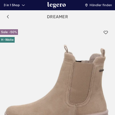
3 in 1 Shop
Händler finden
DREAMER
Sale -50%
H-Weite