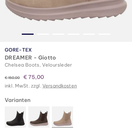
GORE-TEX
DREAMER - Giotto
Chelsea Boots, Veloursleder
€ 75,00
statt
€ 150,00
inkl. MwSt. zzgl.
Versandkosten
Varianten