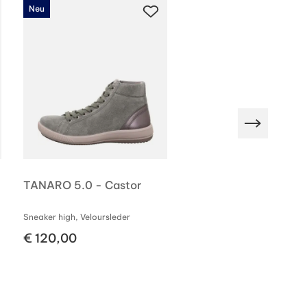
Neu
Neu
GORE-TEX
TANARO 5.0 - Castor
LIMA 2.0 - Taupe Gre
Sneaker high, Veloursleder
Sneaker high, Veloursleder
€ 120,00
€ 150,00