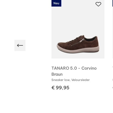
Neu
-TEX
 2.0 - Kenya
TANARO 5.0 - Corvino
Braun
r low, Veloursleder
Sneaker low, Veloursleder
40,00
€ 99,95