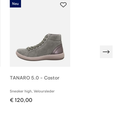
Neu
Neu
GORE-TEX
TANARO 5.0 - Castor
LIMA 2.0 - Taupe Gre
Sneaker high, Veloursleder
Sneaker high, Veloursleder
€ 120,00
€ 150,00