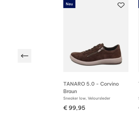
Neu
-TEX
 2.0 - Kenya
TANARO 5.0 - Corvino
Braun
r low, Veloursleder
Sneaker low, Veloursleder
40,00
€ 99,95