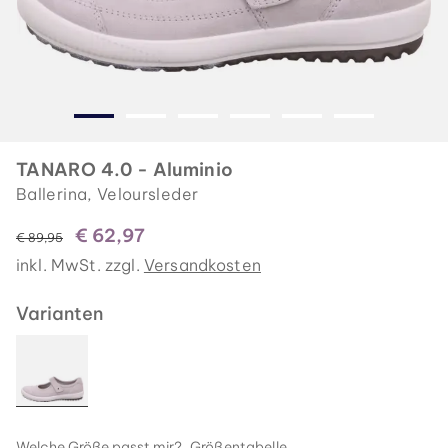
TANARO 4.0 - Aluminio
Ballerina, Veloursleder
€ 62,97
statt
€ 89,95
inkl. MwSt. zzgl.
Versandkosten
Varianten
Welche Größe passt mir?
Größentabelle