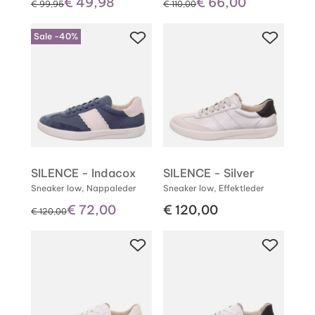
€ 49,98
€ 66,00
statt
statt
€ 99,95
€ 110,00
Sale -40%
SILENCE - Indacox
SILENCE - Silver
Sneaker low, Nappaleder
Sneaker low, Effektleder
€ 72,00
€ 120,00
statt
€ 120,00