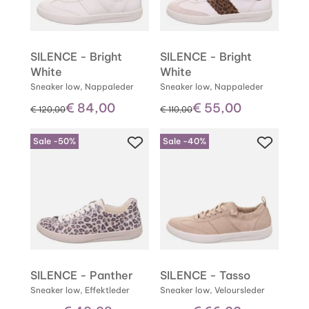
SILENCE - Bright
SILENCE - Bright
White
White
Sneaker low, Nappaleder
Sneaker low, Nappaleder
€ 84,00
€ 55,00
statt
statt
€ 120,00
€ 110,00
Sale -50%
Sale -40%
SILENCE - Panther
SILENCE - Tasso
Sneaker low, Effektleder
Sneaker low, Veloursleder