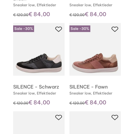
Sneaker low, Effektleder
Sneaker low, Effektleder
€ 84,00
€ 84,00
statt
statt
€ 120,00
€ 120,00
Sale -30%
Sale -30%
SILENCE - Schwarz
SILENCE - Fawn
Sneaker low, Effektleder
Sneaker low, Effektleder
€ 84,00
€ 84,00
statt
statt
€ 120,00
€ 120,00