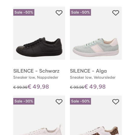
Sale -50%
Sale -50%
SILENCE - Schwarz
SILENCE - Alga
Sneaker low, Nappaleder
Sneaker low, Veloursleder
€ 49,98
€ 49,98
statt
statt
€ 99,95
€ 99,95
Sale -30%
Sale -50%