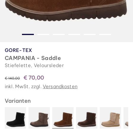
GORE-TEX
CAMPANIA - Saddle
Stiefelette, Veloursleder
€ 70,00
statt
€ 140,00
inkl. MwSt. zzgl.
Versandkosten
Varianten