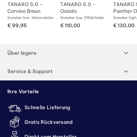
TANARO 5.0 -
TANARO 5.0 -
TANARO 5
Corvino Braun
Ossido
Panther O
r
Sneaker low, Veloursleder
Sneaker low, Effektleder
Sneaker high,
€ 99,95
€ 110,00
€ 130,00
Über legero
Service & Support
Ihre Vorteile
Schnelle Lieferung
Gratis Rückversand
Direkt vom Hersteller