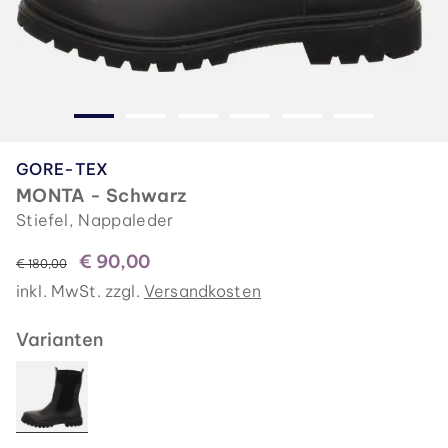
GORE-TEX
MONTA - Schwarz
Stiefel, Nappaleder
€ 90,00
statt
€ 180,00
inkl. MwSt. zzgl.
Versandkosten
Varianten