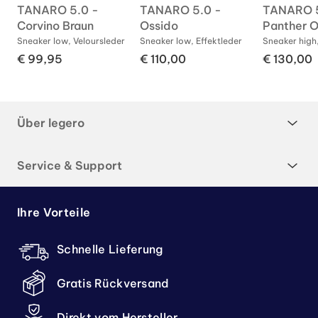
TANARO 5.0 -
TANARO 5.0 -
TANARO 5
Corvino Braun
Ossido
Panther O
r
Sneaker low, Veloursleder
Sneaker low, Effektleder
Sneaker high,
€ 99,95
€ 110,00
€ 130,00
Über legero
Service & Support
Ihre Vorteile
Schnelle Lieferung
Gratis Rückversand
Direkt vom Hersteller