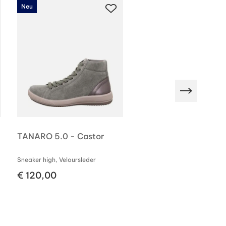
Neu
Neu
GORE-TEX
TANARO 5.0 - Castor
LIMA 2.0 - Taupe Gre
Sneaker high, Veloursleder
Sneaker high, Veloursleder
€ 120,00
€ 150,00