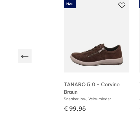
Neu
-TEX
 2.0 - Kenya
TANARO 5.0 - Corvino
Braun
r low, Veloursleder
Sneaker low, Veloursleder
40,00
€ 99,95