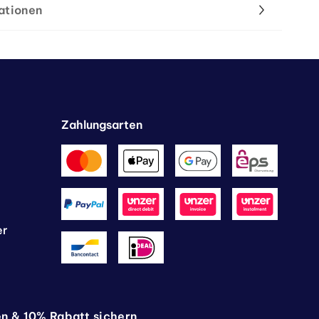
ationen
Zahlungsarten
er
en & 10% Rabatt sichern