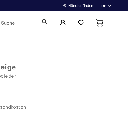
Händler finden
DE
eige
paleder
rsandkosten