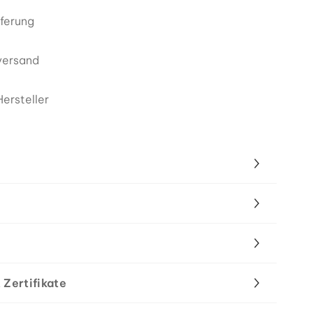
eferung
versand
ersteller
 Zertifikate