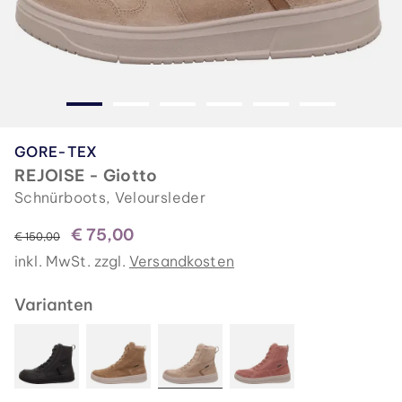
GORE-TEX
REJOISE - Giotto
Schnürboots, Veloursleder
€ 75,00
statt
€ 150,00
inkl. MwSt. zzgl.
Versandkosten
Varianten