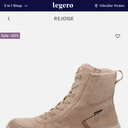
3 in 1 Shop
Händler finden
REJOISE
Sale -50%