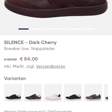
SILENCE - Dark Cherry
Sneaker low, Nappaleder
€ 84,00
statt
€ 120,00
inkl. MwSt. zzgl.
Versandkosten
Varianten
Welche Größe passt mir?
Größentabelle