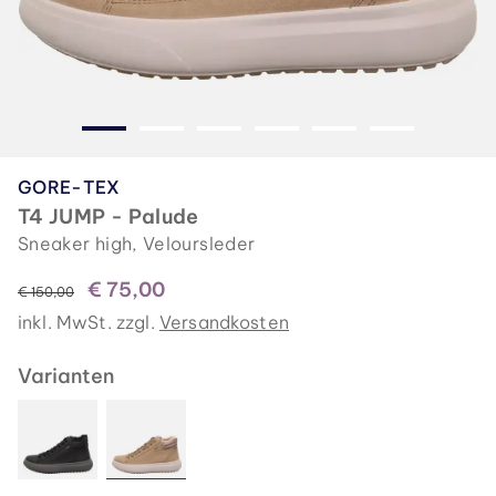
GORE-TEX
T4 JUMP - Palude
Sneaker high, Veloursleder
€ 75,00
statt
€ 150,00
inkl. MwSt. zzgl.
Versandkosten
Varianten