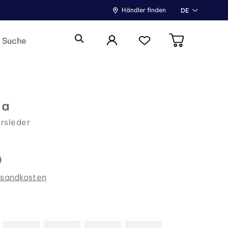
Händler finden
DE
ia
rsleder
0
rsandkosten