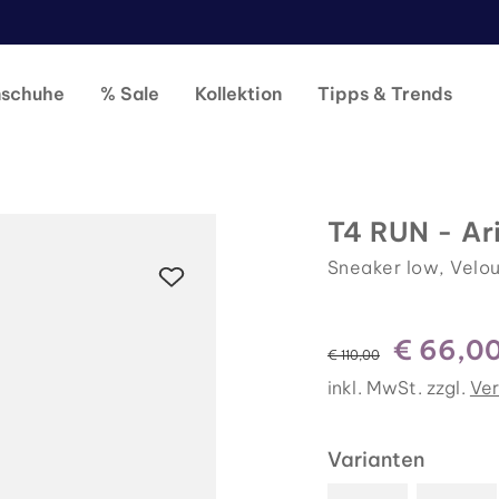
nschuhe
% Sale
Kollektion
Tipps & Trends
T4 RUN - Ar
Sneaker low, Velou
€ 66,0
statt
€ 110,00
inkl. MwSt. zzgl.
Ve
Varianten