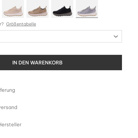
r?
Größentabelle
IN DEN WARENKORB
eferung
versand
ersteller