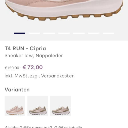
T4 RUN - Cipria
Sneaker low, Nappaleder
€ 72,00
statt
€ 120,00
inkl. MwSt. zzgl.
Versandkosten
Varianten
Welche Größe passt mir?
Größentabelle