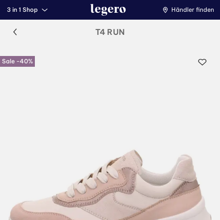
3 in 1 Shop
Händler finden
T4 RUN
Sale -40%