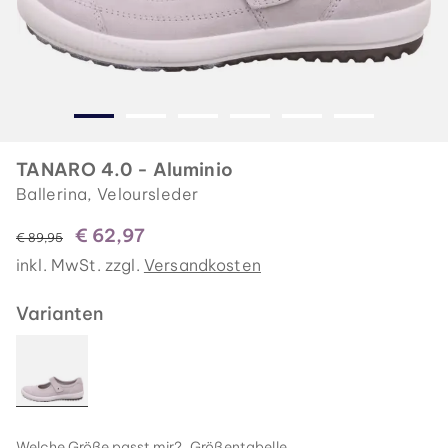
TANARO 4.0 - Aluminio
Ballerina, Veloursleder
€ 62,97
statt
€ 89,95
inkl. MwSt. zzgl.
Versandkosten
Varianten
Welche Größe passt mir?
Größentabelle