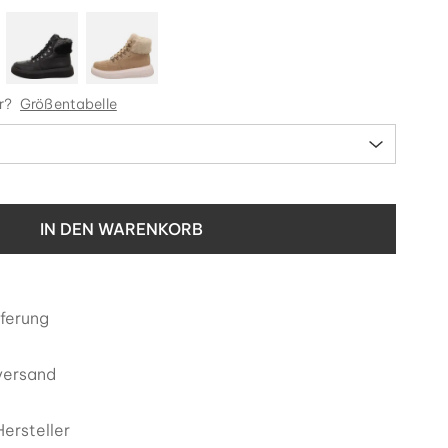
r?
Größentabelle
IN DEN WARENKORB
eferung
versand
ersteller