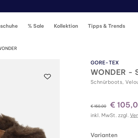
nschuhe
% Sale
Kollektion
Tipps & Trends
WONDER
GORE-TEX
WONDER - 
Schnürboots, Velo
€ 105,
statt
€ 150,00
inkl. MwSt. zzgl.
Ve
Varianten