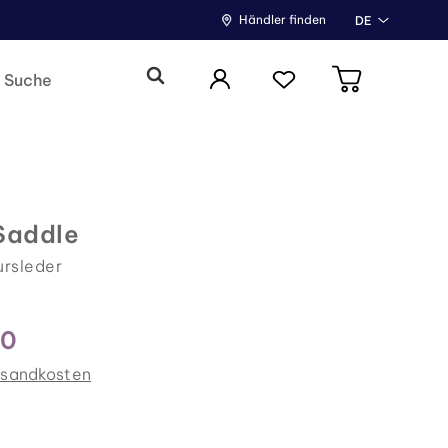
Händler finden
DE
Saddle
ursleder
00
rsandkosten