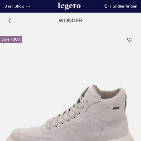
3 in 1 Shop
Händler finden
WONDER
Sale -30%