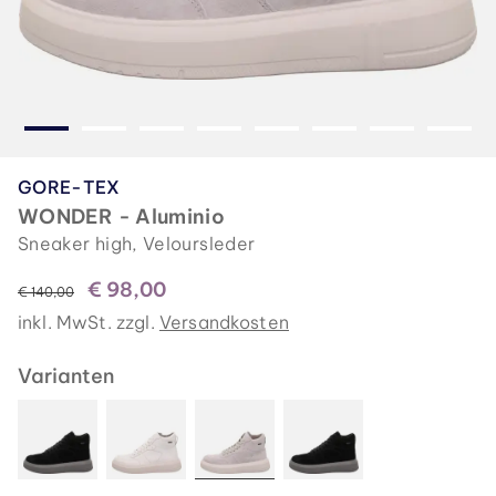
GORE-TEX
WONDER - Aluminio
Sneaker high, Veloursleder
€ 98,00
statt
€ 140,00
inkl. MwSt. zzgl.
Versandkosten
Varianten