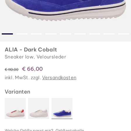
ALIA - Dark Cobalt
Sneaker low, Veloursleder
€ 66,00
statt
€ 110,00
inkl. MwSt. zzgl.
Versandkosten
Varianten
Welche Größe passt mir?
Größentabelle