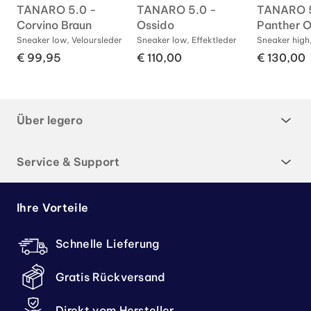
TANARO 5.0 -
TANARO 5.0 -
TANARO 5
Corvino Braun
Ossido
Panther O
r
Sneaker low, Veloursleder
Sneaker low, Effektleder
Sneaker high,
€ 99,95
€ 110,00
€ 130,00
Über legero
Service & Support
Ihre Vorteile
Schnelle Lieferung
Gratis Rückversand
Direkt vom Hersteller