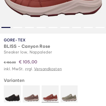
GORE-TEX
BLISS - Canyon Rose
Sneaker low, Nappaleder
€ 105,00
statt
€ 150,00
inkl. MwSt. zzgl.
Versandkosten
Varianten