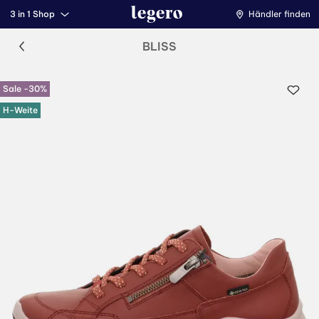
3 in 1 Shop
Händler finden
BLISS
Sale -30%
H-Weite