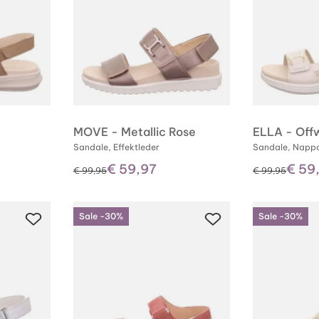
MOVE - Metallic Rose
ELLA - Off
Sandale, Effektleder
Sandale, Napp
€ 59,97
€ 59
statt
statt
€ 99,95
€ 99,95
Sale -30%
Sale -30%