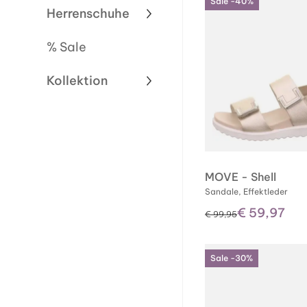
Sale -40%
Herrenschuhe
% Sale
Kollektion
MOVE - Shell
Sandale, Effektleder
€ 59,97
statt
€ 99,95
Sale -30%