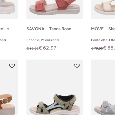
llic
SAVONA - Texas Rose
MOVE - She
leder
Sandale, Veloursleder
Pantolette, Eff
€ 62,97
€ 55
statt
statt
€ 89,95
€ 79,95