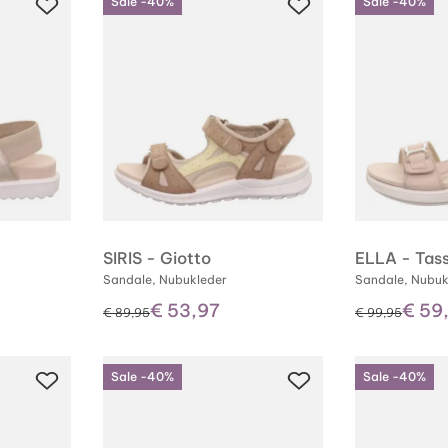
Sale -40%
Sale -40%
SIRIS - Giotto
ELLA - Tas
Sandale, Nubukleder
Sandale, Nubuk
€ 53,97
€ 59
statt
statt
€ 89,95
€ 99,95
Sale -40%
Sale -40%