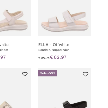
white
ELLA - Offwhite
aleder
Sandale, Nappaleder
,97
€ 62,97
statt
€ 89,95
Sale -50%