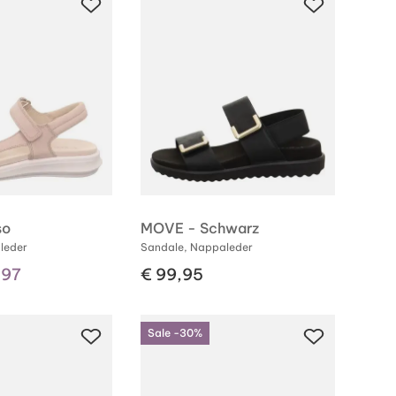
so
MOVE - Schwarz
leder
Sandale, Nappaleder
,97
€ 99,95
Sale -30%