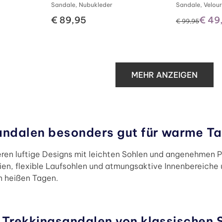
Sandale, Nubukleder
Sandale, Velour
€ 89,95
€ 49
statt
€ 99,95
MEHR ANZEIGEN
andalen besonders gut für warme T
ren luftige Designs mit leichten Sohlen und angenehmen P
n, flexible Laufsohlen und atmungsaktive Innenbereiche 
n heißen Tagen.
 Trekkingsandalen von klassischen