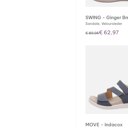
SWING - Ginger B
Sandale, Veloursleder
€ 62,97
statt
€ 89,95
MOVE - Indacox