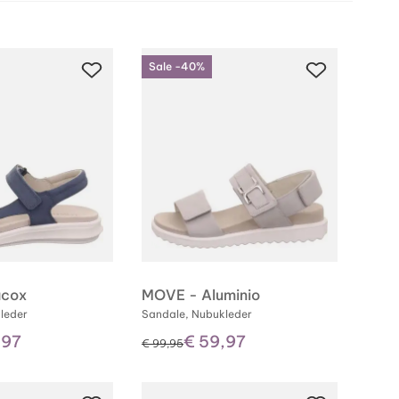
Sale -40%
acox
MOVE - Aluminio
leder
Sandale, Nubukleder
,97
€ 59,97
statt
€ 99,95