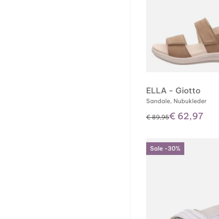
ELLA - Giotto
Sandale, Nubukleder
€ 62,97
statt
€ 89,95
Sale -30%