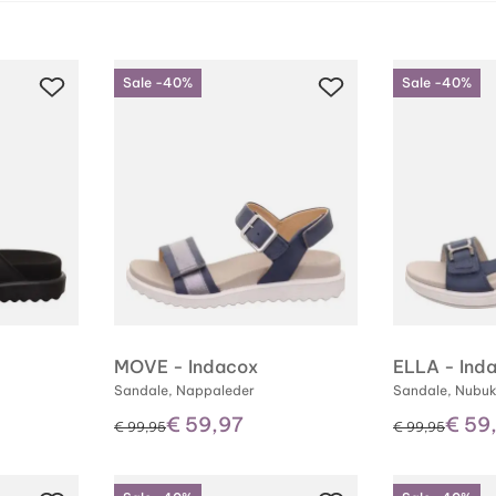
Sale -40%
Sale -40%
MOVE - Indacox
ELLA - Ind
Sandale, Nappaleder
Sandale, Nubuk
€ 59,97
€ 59
statt
statt
€ 99,95
€ 99,95