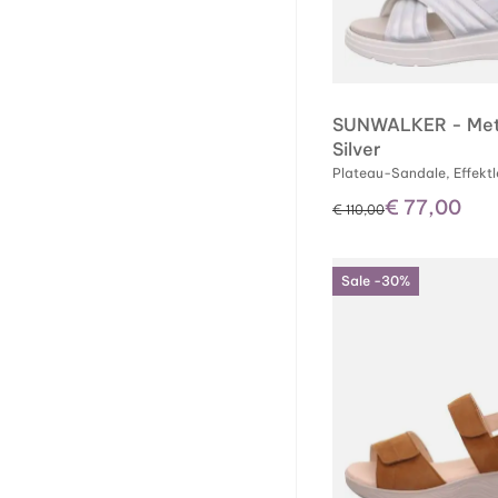
SUNWALKER - Meta
Silver
Plateau-Sandale, Effekt
€ 77,00
statt
€ 110,00
Sale -30%