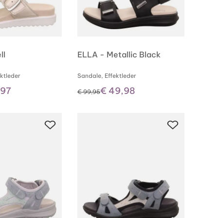
ll
ELLA - Metallic Black
ektleder
Sandale, Effektleder
,97
€ 49,98
statt
€ 99,95