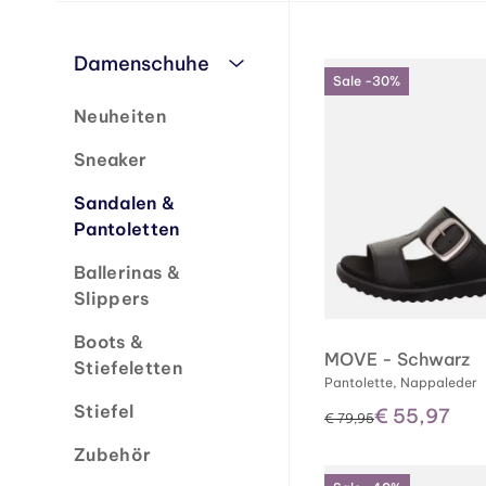
Damenschuhe
Sale -30%
Neuheiten
Sneaker
Sandalen &
Pantoletten
Ballerinas &
Slippers
Boots &
MOVE - Schwarz
Stiefeletten
Pantolette, Nappaleder
Stiefel
€ 55,97
statt
€ 79,95
Zubehör