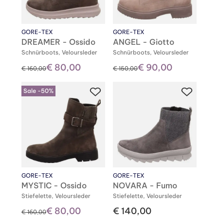
GORE-TEX
GORE-TEX
DREAMER - Ossido
ANGEL - Giotto
Schnürboots, Veloursleder
Schnürboots, Veloursleder
€ 80,00
€ 90,00
statt
statt
€ 160,00
€ 150,00
Sale -50%
GORE-TEX
GORE-TEX
MYSTIC - Ossido
NOVARA - Fumo
Stiefelette, Veloursleder
Stiefelette, Veloursleder
€ 80,00
€ 140,00
statt
€ 160,00