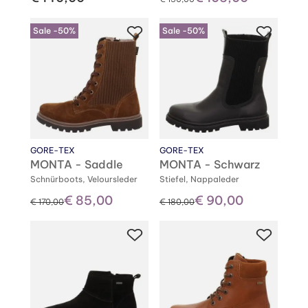
Sale -50%
Sale -50%
GORE-TEX
GORE-TEX
MONTA - Saddle
MONTA - Schwarz
Schnürboots, Veloursleder
Stiefel, Nappaleder
€ 85,00
€ 90,00
statt
statt
€ 170,00
€ 180,00