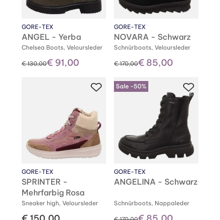
GORE-TEX
GORE-TEX
ANGEL - Yerba
NOVARA - Schwarz
Chelsea Boots, Veloursleder
Schnürboots, Veloursleder
€ 91,00
€ 85,00
statt
statt
€ 130,00
€ 170,00
Sale -50%
GORE-TEX
GORE-TEX
SPRINTER -
ANGELINA - Schwarz
Mehrfarbig Rosa
Sneaker high, Veloursleder
Schnürboots, Nappaleder
€ 150,00
€ 85,00
statt
€ 170,00