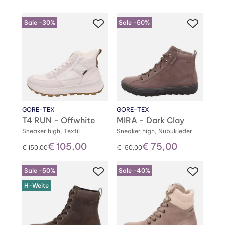
Sale -30%
Sale -50%
GORE-TEX
GORE-TEX
T4 RUN - Offwhite
MIRA - Dark Clay
Sneaker high, Textil
Sneaker high, Nubukleder
€ 105,00
€ 75,00
statt
statt
€ 150,00
€ 150,00
Sale -50%
Sale -40%
H-Weite