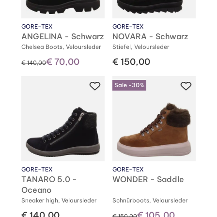
GORE-TEX
GORE-TEX
ANGELINA - Schwarz
NOVARA - Schwarz
Chelsea Boots, Veloursleder
Stiefel, Veloursleder
€ 70,00
€ 150,00
statt
€ 140,00
Sale -30%
GORE-TEX
GORE-TEX
TANARO 5.0 -
WONDER - Saddle
Oceano
Sneaker high, Veloursleder
Schnürboots, Veloursleder
€ 140,00
€ 105,00
statt
€ 150,00