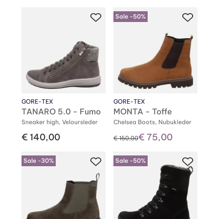
Sale -50%
GORE-TEX
GORE-TEX
TANARO 5.0 - Fumo
MONTA - Toffe
Sneaker high, Veloursleder
Chelsea Boots, Nubukleder
€ 140,00
€ 75,00
statt
€ 150,00
Sale -30%
Sale -50%