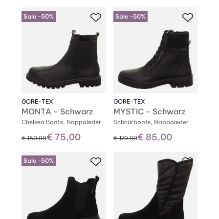
Sale -50%
Sale -50%
GORE-TEX
GORE-TEX
MONTA - Schwarz
MYSTIC - Schwarz
Chelsea Boots, Nappaleder
Schnürboots, Nappaleder
€ 75,00
€ 85,00
statt
statt
€ 150,00
€ 170,00
Sale -50%