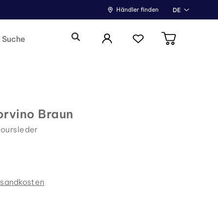
Händler finden
DE
rvino Braun
loursleder
rsandkosten