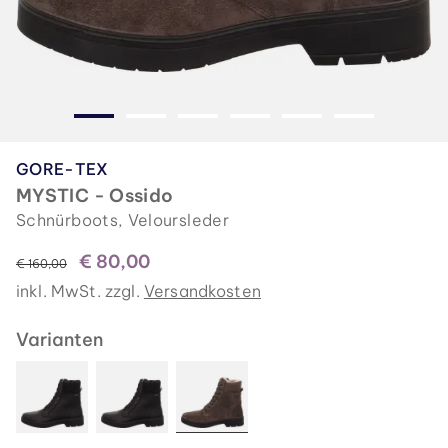
GORE-TEX
MYSTIC - Ossido
Schnürboots, Veloursleder
€ 80,00
statt
€ 160,00
inkl. MwSt. zzgl.
Versandkosten
Varianten