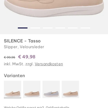
SILENCE - Tasso
Slipper, Veloursleder
€ 49,98
statt
€ 99,95
inkl. MwSt. zzgl.
Versandkosten
Varianten
Welche Größe passt mir?
Größentabelle