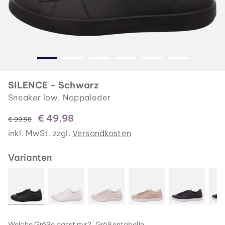
SILENCE - Schwarz
Sneaker low, Nappaleder
€ 49,98
statt
€ 99,95
inkl. MwSt. zzgl.
Versandkosten
Varianten
Welche Größe passt mir?
Größentabelle