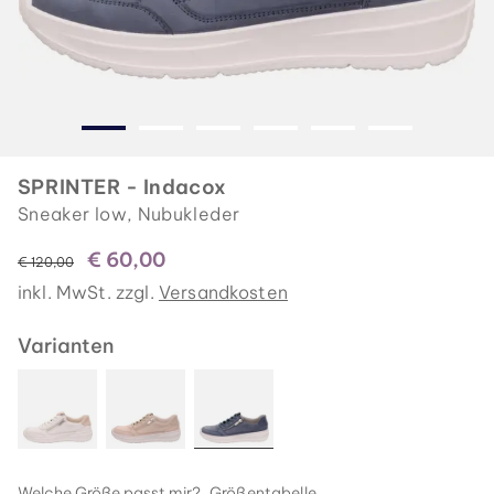
SPRINTER - Indacox
Sneaker low, Nubukleder
€ 60,00
statt
€ 120,00
inkl. MwSt. zzgl.
Versandkosten
Varianten
Welche Größe passt mir?
Größentabelle