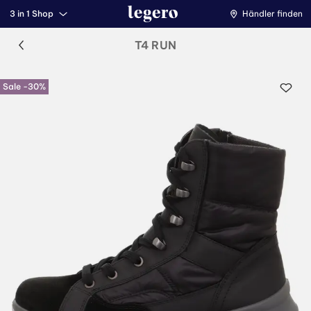
3 in 1 Shop
Händler finden
T4 RUN
Sale -30%