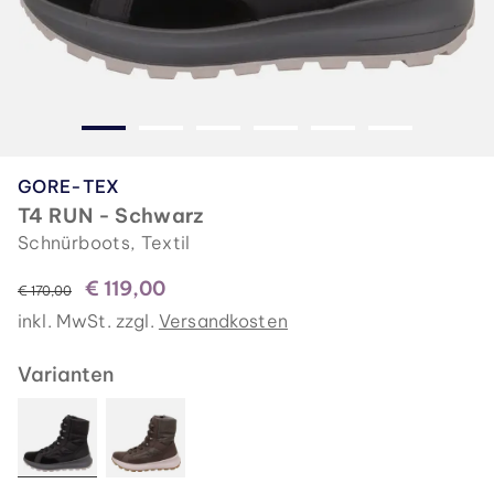
GORE-TEX
T4 RUN - Schwarz
Schnürboots, Textil
€ 119,00
statt
€ 170,00
inkl. MwSt. zzgl.
Versandkosten
Varianten