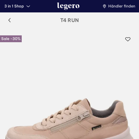
3 in 1 Shop
Händler finden
T4 RUN
Sale -30%