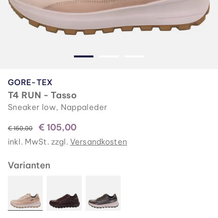
GORE-TEX
T4 RUN - Tasso
Sneaker low, Nappaleder
€ 105,00
statt
€ 150,00
inkl. MwSt. zzgl.
Versandkosten
Varianten