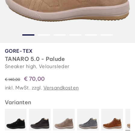
GORE-TEX
TANARO 5.0 - Palude
Sneaker high, Veloursleder
€ 70,00
statt
€ 140,00
inkl. MwSt. zzgl.
Versandkosten
Varianten