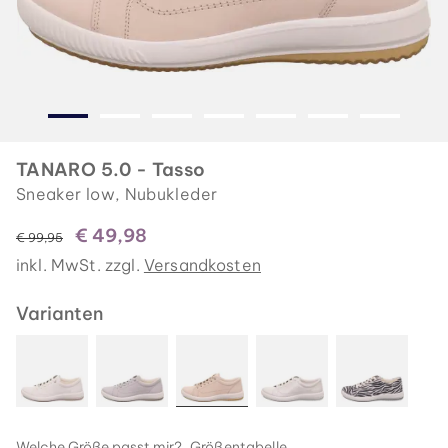
TANARO 5.0 - Tasso
Sneaker low, Nubukleder
€ 49,98
statt
€ 99,95
inkl. MwSt. zzgl.
Versandkosten
Varianten
Welche Größe passt mir?
Größentabelle