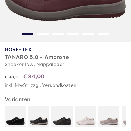
GORE-TEX
TANARO 5.0 - Amarone
Sneaker low, Nappaleder
€ 84,00
statt
€ 140,00
inkl. MwSt. zzgl.
Versandkosten
Varianten