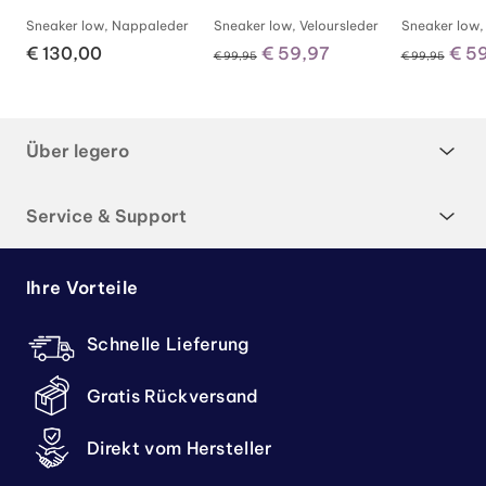
r
Sneaker low, Nappaleder
Sneaker low, Veloursleder
Sneaker low,
€ 130,00
€ 59,97
€ 5
€ 99,95
€ 99,95
Über legero
Service & Support
Ihre Vorteile
Schnelle Lieferung
Gratis Rückversand
Direkt vom Hersteller