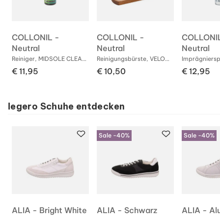
COLLONIL -
COLLONIL -
COLLONIL
Neutral
Neutral
Neutral
ungsbürste, CREPE BÜRSTE
Reiniger, MIDSOLE CLEANER 100ML
Reinigungsbürste, VELOURS BOY
€ 11,95
€ 10,50
€ 12,95
legero Schuhe entdecken
Sale -40%
Sale -40%
ALIA - Bright White
ALIA - Schwarz
ALIA - Al