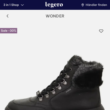
3 in 1 Shop
Händler finden
WONDER
Sale -30%