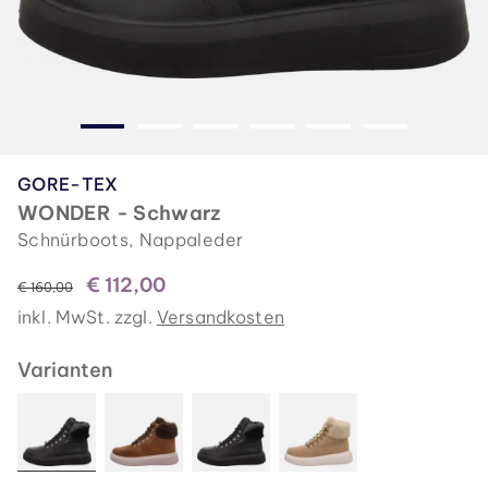
GORE-TEX
WONDER - Schwarz
Schnürboots, Nappaleder
€ 112,00
statt
€ 160,00
inkl. MwSt. zzgl.
Versandkosten
Varianten