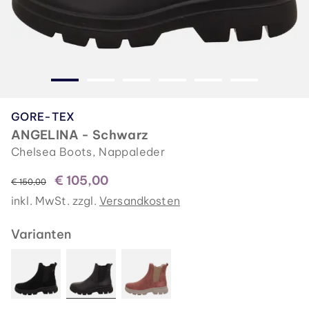
GORE-TEX
ANGELINA - Schwarz
Chelsea Boots, Nappaleder
€ 105,00
statt
€ 150,00
inkl. MwSt. zzgl.
Versandkosten
Varianten