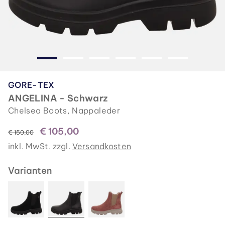
GORE-TEX
ANGELINA - Schwarz
Chelsea Boots, Nappaleder
€ 105,00
statt
€ 150,00
inkl. MwSt. zzgl.
Versandkosten
Varianten