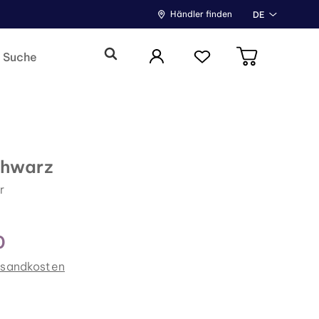
Händler finden
DE
hwarz
r
0
rsandkosten