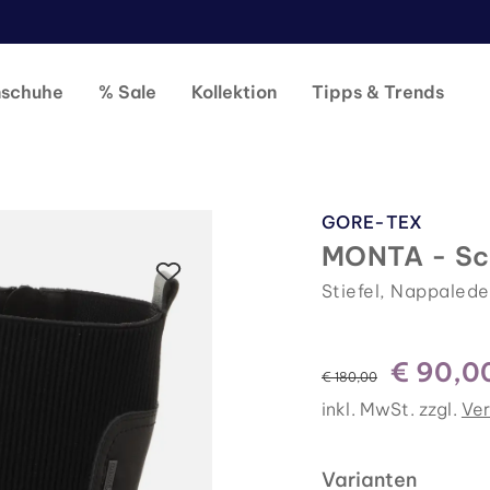
nschuhe
% Sale
Kollektion
Tipps & Trends
GORE-TEX
MONTA - Sc
Stiefel, Nappalede
€ 90,0
statt
€ 180,00
inkl. MwSt. zzgl.
Ve
Varianten