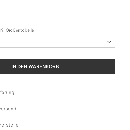
r?
Größentabelle
IN DEN WARENKORB
eferung
versand
ersteller