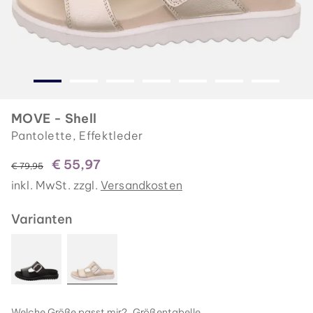
MOVE - Shell
Pantolette, Effektleder
€ 55,97
statt
€ 79,95
inkl. MwSt. zzgl.
Versandkosten
Varianten
Welche Größe passt mir?
Größentabelle