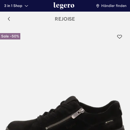
3 in 1 Shop
Händler finden
REJOISE
Sale -50%