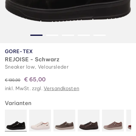
GORE-TEX
REJOISE - Schwarz
Sneaker low, Veloursleder
€ 65,00
statt
€ 130,00
inkl. MwSt. zzgl.
Versandkosten
Varianten