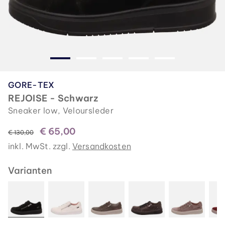
GORE-TEX
REJOISE - Schwarz
Sneaker low, Veloursleder
€ 65,00
statt
€ 130,00
inkl. MwSt. zzgl.
Versandkosten
Varianten