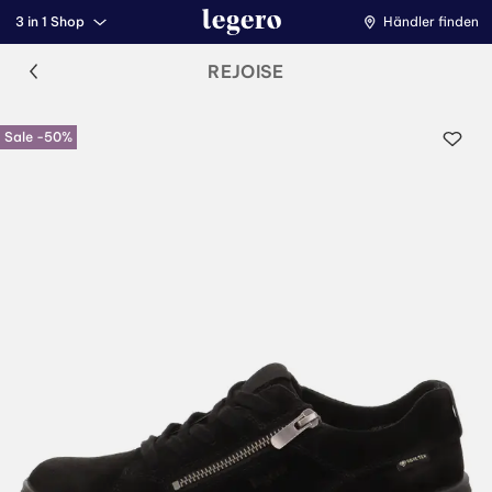
3 in 1 Shop
Händler finden
REJOISE
Sale -50%