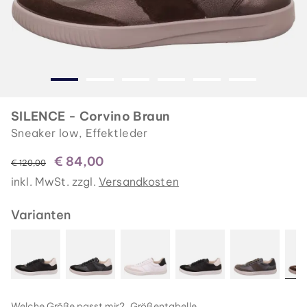
SILENCE - Corvino Braun
Sneaker low, Effektleder
€ 84,00
statt
€ 120,00
inkl. MwSt. zzgl.
Versandkosten
Varianten
Welche Größe passt mir?
Größentabelle