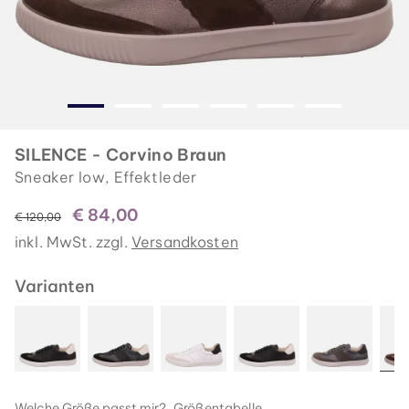
SILENCE - Corvino Braun
Sneaker low, Effektleder
€ 84,00
statt
€ 120,00
inkl. MwSt. zzgl.
Versandkosten
Varianten
Welche Größe passt mir?
Größentabelle