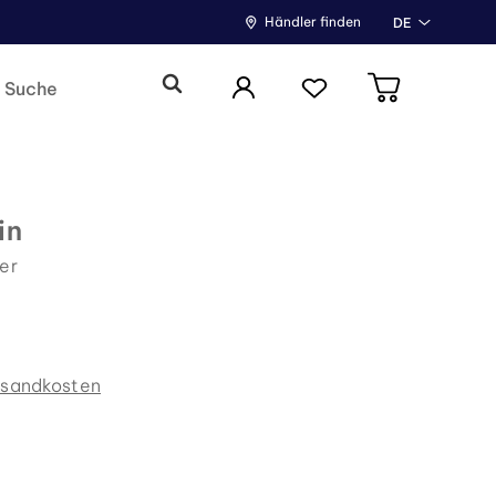
Händler finden
DE
in
er
rsandkosten