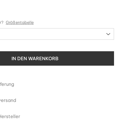
r?
Größentabelle
IN DEN WARENKORB
eferung
versand
ersteller