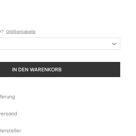
r?
Größentabelle
IN DEN WARENKORB
eferung
versand
ersteller