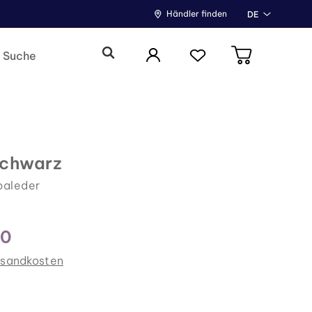
Händler finden
DE
Schwarz
paleder
00
rsandkosten