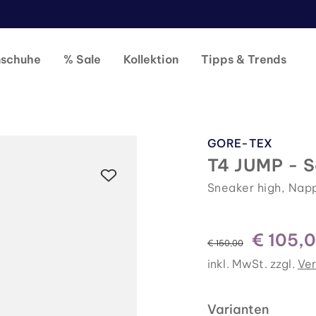
nschuhe
% Sale
Kollektion
Tipps & Trends
GORE-TEX
T4 JUMP - 
Sneaker high, Nap
€ 105,
statt
€ 150,00
inkl. MwSt. zzgl.
Ve
Varianten