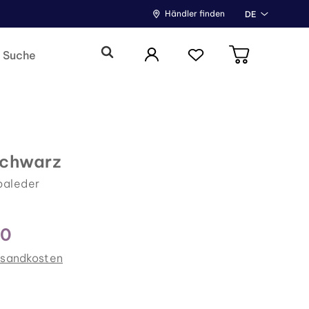
Händler finden
DE
Schwarz
paleder
00
rsandkosten