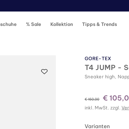
nschuhe
% Sale
Kollektion
Tipps & Trends
GORE-TEX
T4 JUMP - 
Sneaker high, Nap
€ 105,
statt
€ 150,00
inkl. MwSt. zzgl.
Ve
Varianten