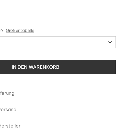
r?
Größentabelle
IN DEN WARENKORB
eferung
versand
ersteller