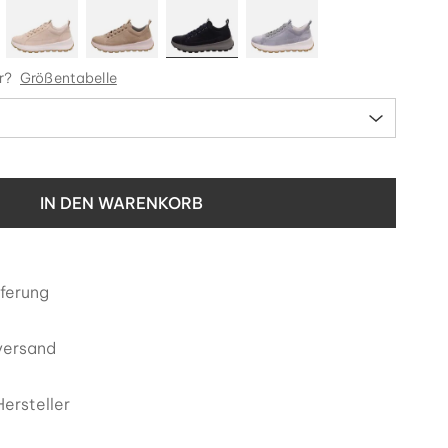
r?
Größentabelle
IN DEN WARENKORB
eferung
versand
ersteller