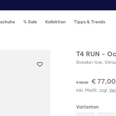
nschuhe
% Sale
Kollektion
Tipps & Trends
T4 RUN - O
Sneaker low, Velou
€ 77,00
statt
€ 110,00
inkl. MwSt. zzgl.
Ve
Varianten