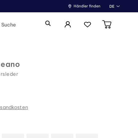
Händler finden
DE
ceano
rsleder
rsandkosten