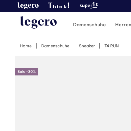
Damenschuhe
Herre
Home
Damenschuhe
Sneaker
T4 RUN
Sale -30%