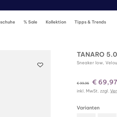
nschuhe
% Sale
Kollektion
Tipps & Trends
TANARO 5.0
Sneaker low, Velou
€ 69,9
statt
€ 99,95
inkl. MwSt. zzgl.
Ve
Varianten