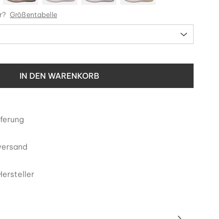
r?
Größentabelle
IN DEN WARENKORB
eferung
versand
ersteller