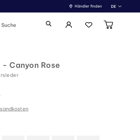
Händler finden
DE
 - Canyon Rose
rsleder
7
rsandkosten