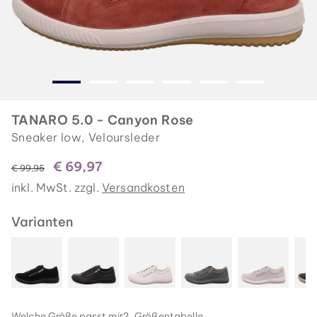
TANARO 5.0 - Canyon Rose
Sneaker low, Veloursleder
€ 69,97
statt
€ 99,95
inkl. MwSt. zzgl.
Versandkosten
Varianten
Welche Größe passt mir?
Größentabelle